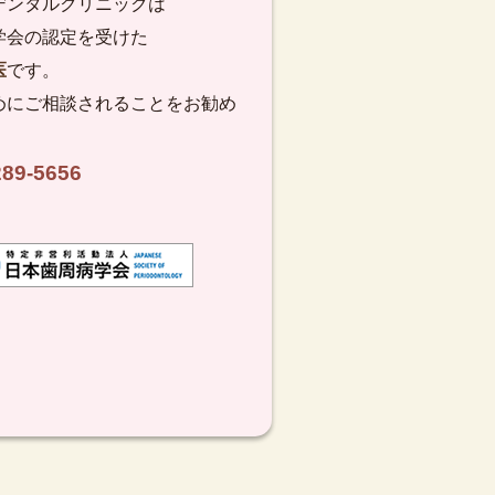
デンタルクリニックは
学会の認定を受けた
医
です。
めにご相談されることをお勧め
289-5656