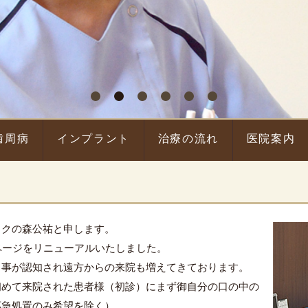
歯周病
インプラント
治療の流れ
医院案内
ックの森公祐と申します。
ページをリニューアルいたしました。
る事が認知され遠方からの来院も増えてきております。
初めて来院された患者様（初診）にまず御自分の口の中の
応急処置のみ希望を除く）