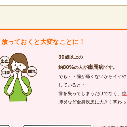
。放っておくと大変なことに！
30
歳以上の
80%
歯周病
約
の人が
です。
でも・・歯が痛くないからイイや
していると・・
歯を失ってしまうだけでなく、
糖
肺炎
など
全身疾患
に大きく関わっ