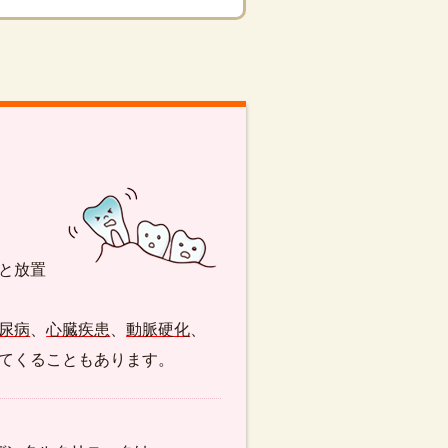
と放置
尿病
、
心臓疾患
、
動脈硬化
、
てくることもあります。