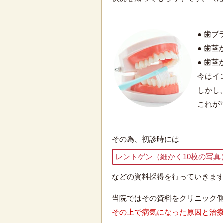
● 歯
● 歯
● 歯
今はイ
しかし
これが
その為、初診時には
レントゲン（細かく10枚の写真
などの資料採得を行っていきま
当院ではその資料をクリニック
その上で病気になった原因と治